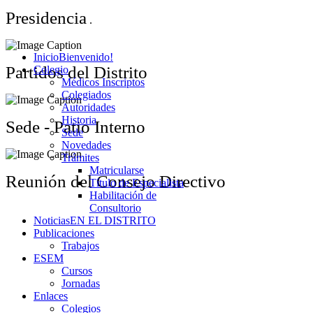
Presidencia
.
Inicio
Bienvenido!
Partidos del Distrito
Colegio
Médicos Inscriptos
Colegiados
Autoridades
Historia
Sede - Patio Interno
Sede
Novedades
Trámites
Matricularse
Reunión del Consejo Directivo
Título de Especialista
Habilitación de
Consultorio
Noticias
EN EL DISTRITO
Publicaciones
Trabajos
ESEM
Cursos
Jornadas
Enlaces
Colegios