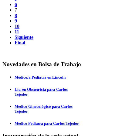
6
7
8
9
10
11
Siguiente
Final
Novedades en Bolsa de Trabajo
Médico/a Pediatra en Lincoln
Lic. en Obstetricia para Carlos
Tejedor
Medico Ginecológico para Carlos
Tejedor
Medico Pediatra para Carlos Tejedor
Inauguración de la sede actual