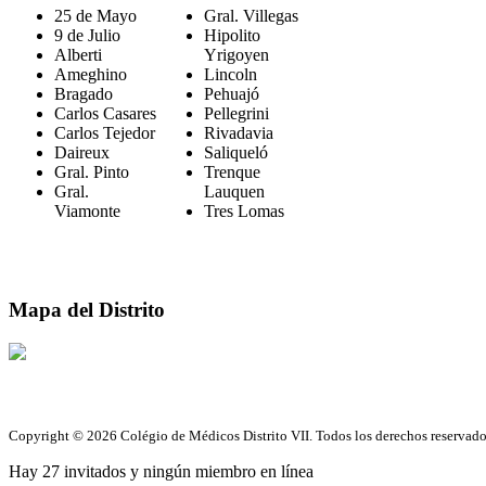
25 de Mayo
Gral. Villegas
9 de Julio
Hipolito
Alberti
Yrigoyen
Ameghino
Lincoln
Bragado
Pehuajó
Carlos Casares
Pellegrini
Carlos Tejedor
Rivadavia
Daireux
Saliqueló
Gral. Pinto
Trenque
Gral.
Lauquen
Viamonte
Tres Lomas
Mapa del Distrito
Copyright © 2026 Colégio de Médicos Distrito VII. Todos los derechos reservad
Hay 27 invitados y ningún miembro en línea