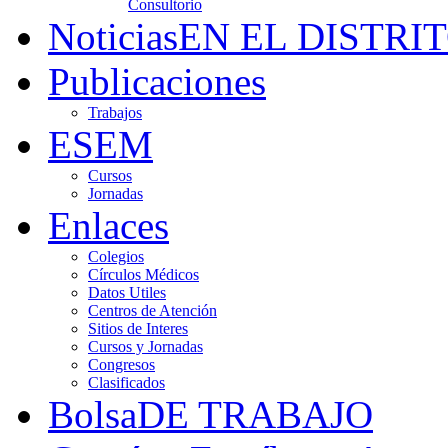
Consultorio
Noticias
EN EL DISTRI
Publicaciones
Trabajos
ESEM
Cursos
Jornadas
Enlaces
Colegios
Círculos Médicos
Datos Utiles
Centros de Atención
Sitios de Interes
Cursos y Jornadas
Congresos
Clasificados
Bolsa
DE TRABAJO