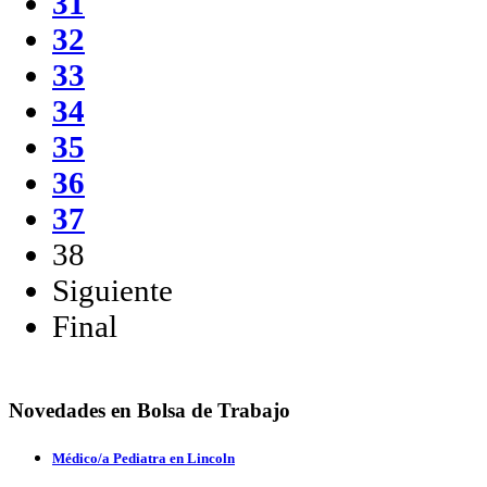
31
32
33
34
35
36
37
38
Siguiente
Final
Novedades en Bolsa de Trabajo
Médico/a Pediatra en Lincoln