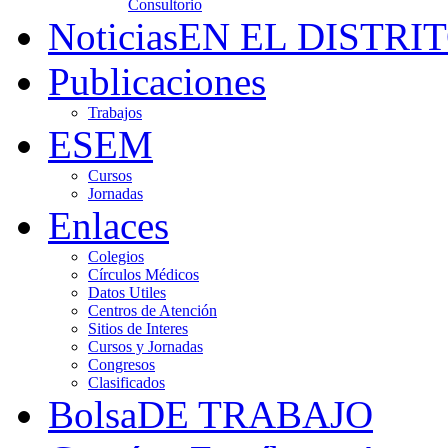
Consultorio
Noticias
EN EL DISTRI
Publicaciones
Trabajos
ESEM
Cursos
Jornadas
Enlaces
Colegios
Círculos Médicos
Datos Utiles
Centros de Atención
Sitios de Interes
Cursos y Jornadas
Congresos
Clasificados
Bolsa
DE TRABAJO