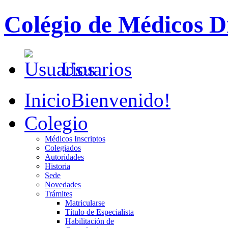
Colégio de Médicos Di
Usuarios
Inicio
Bienvenido!
Colegio
Médicos Inscriptos
Colegiados
Autoridades
Historia
Sede
Novedades
Trámites
Matricularse
Título de Especialista
Habilitación de