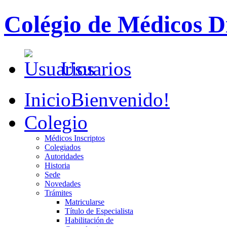
Colégio de Médicos Di
Usuarios
Inicio
Bienvenido!
Colegio
Médicos Inscriptos
Colegiados
Autoridades
Historia
Sede
Novedades
Trámites
Matricularse
Título de Especialista
Habilitación de