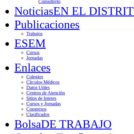
Consultorio
Noticias
EN EL DISTRI
Publicaciones
Trabajos
ESEM
Cursos
Jornadas
Enlaces
Colegios
Círculos Médicos
Datos Utiles
Centros de Atención
Sitios de Interes
Cursos y Jornadas
Congresos
Clasificados
Bolsa
DE TRABAJO